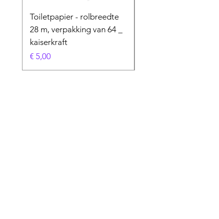
Toiletpapier - rolbreedte
Speciaal product
28 m, verpakking van 64 _
Prijs
€ 50,00
kaiserkraft
Prijs
€ 5,00