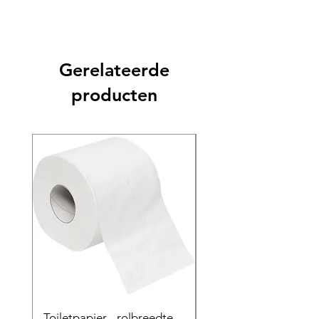
Gerelateerde
producten
Toiletpapier - rolbreedte
Speciaal product