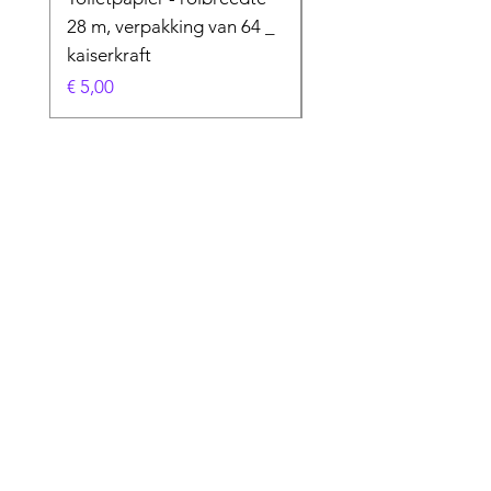
28 m, verpakking van 64 _
Prijs
€ 50,00
kaiserkraft
Prijs
€ 5,00