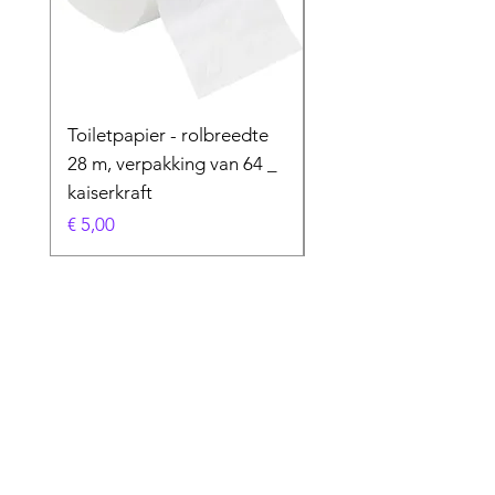
Toiletpapier - rolbreedte
Speciaal product
28 m, verpakking van 64 _
Prijs
€ 50,00
kaiserkraft
Prijs
€ 5,00