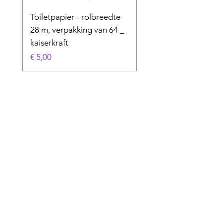
Toiletpapier - rolbreedte
Speciaal product
28 m, verpakking van 64 _
Prijs
€ 50,00
kaiserkraft
Prijs
€ 5,00