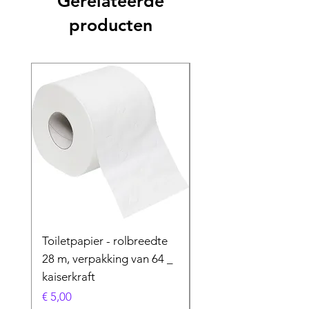
Gerelateerde
producten
Toiletpapier - rolbreedte
Speciaal product
28 m, verpakking van 64 _
Prijs
€ 50,00
kaiserkraft
Prijs
€ 5,00