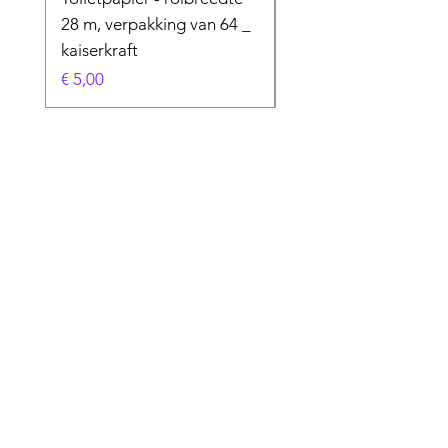
28 m, verpakking van 64 _
Prijs
€ 50,00
kaiserkraft
Prijs
€ 5,00