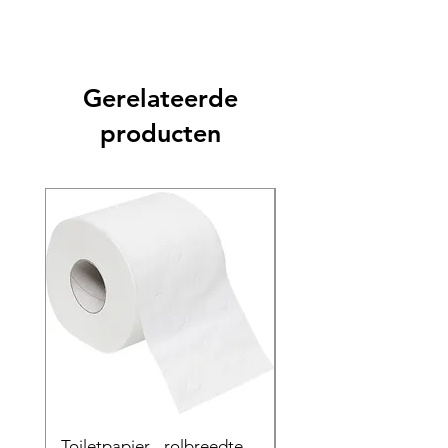
Gerelateerde
producten
Toiletpapier - rolbreedte
Speciaal product