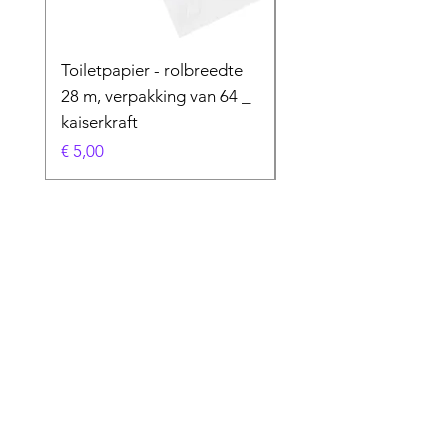
Toiletpapier - rolbreedte
Speciaal product
28 m, verpakking van 64 _
Prijs
€ 50,00
kaiserkraft
Prijs
€ 5,00