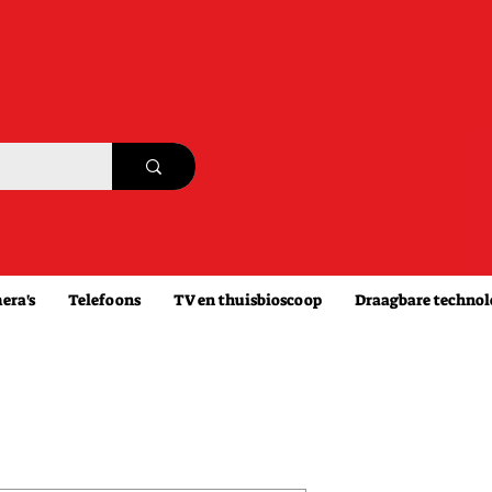
era's
Telefoons
TV en thuisbioscoop
Draagbare technol