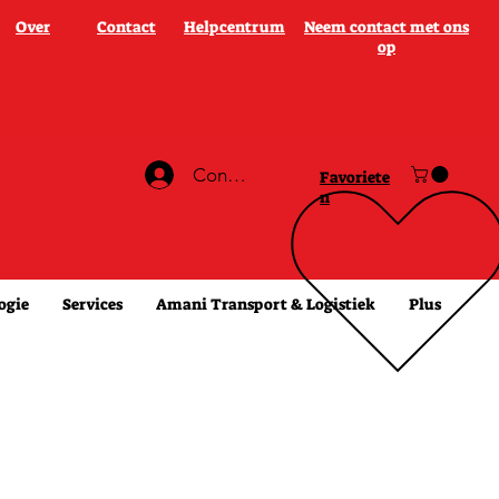
Over
Contact
Helpcentrum
Neem contact met ons
op
Connexion
Favoriete
n
ogie
Services
Amani Transport & Logistiek
Plus