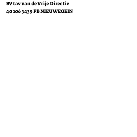
BV tav van de Vrije Directie
40 106 3439
PB NIEUWEGEIN
contact@jolinoconsultingpartners.
com
Klantenservice
Neem contact met ons op
Helpcentrum
Over
Carrières