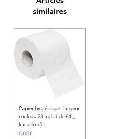
Articles
similaires
Papier hygiénique- largeur
Produit Spécial
rouleau 28 m, lot de 64 _
Prix
50,00 €
kaiserkraft
Prix
5,00 €