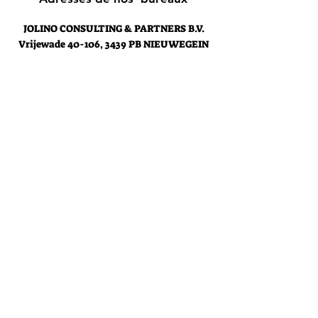
JOLINO CONSULTING & PARTNERS B.V.
Vrijewade
40-106, 3439 PB NIEUWEGEIN
Holland
contact@jolinoconsultingpartners.com
JOLINO CONSULTING & PARTNERS
Rue des Glands 30, 1190 Forest
Belgique
contact@jolinoconsultingpartners.
com
Support client