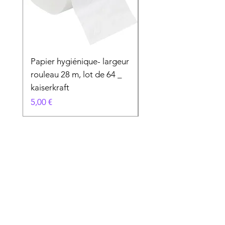
Papier hygiénique- largeur
Produit Spécial
rouleau 28 m, lot de 64 _
Prix
50,00 €
kaiserkraft
Prix
5,00 €