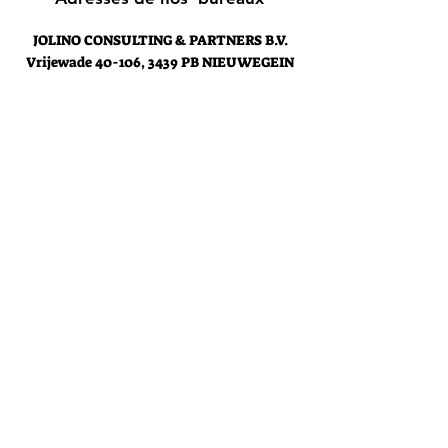
JOLINO CONSULTING & PARTNERS B.V.
Vrijewade
40-106, 3439 PB NIEUWEGEIN
Holland
contact@jolinoconsultingpartners.com
JOLINO CONSULTING & PARTNERS
Rue des Glands 30, 1190 Forest
Belgique
contact@jolinoconsultingpartners.
com
Support client