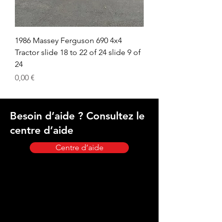
1986 Massey Ferguson 690 4x4
Tractor slide 18 to 22 of 24 slide 9 of
24
Prix
0,00 €
Besoin d’aide ? Consultez le
centre d’aide
Centre d’aide