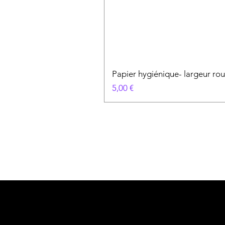
Papier hygiénique- largeur roul
Prix
5,00 €