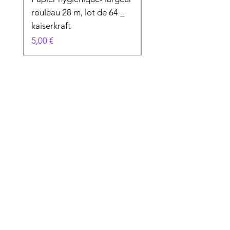
rouleau 28 m, lot de 64 _
Prix
50,00 €
kaiserkraft
Prix
5,00 €