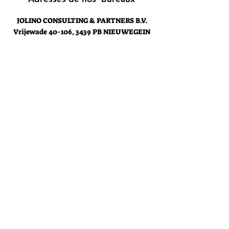
JOLINO CONSULTING & PARTNERS B.V.
Vrijewade
40-106, 3439 PB NIEUWEGEIN
Holland
contact@jolinoconsultingpartners.com
JOLINO CONSULTING & PARTNERS
Rue des Glands 30, 1190 Forest
Belgique
contact@jolinoconsultingpartners.
com
Support client