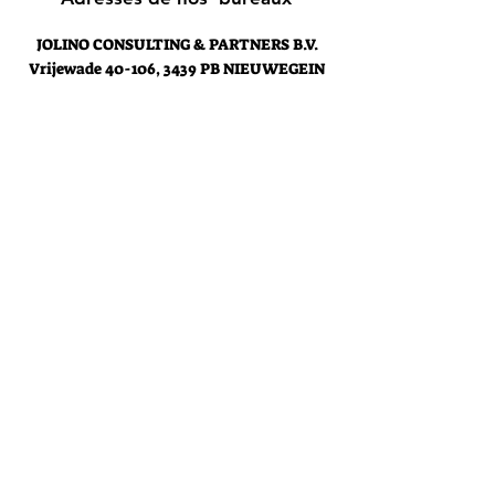
JOLINO CONSULTING & PARTNERS B.V.
Vrijewade
40-106, 3439 PB NIEUWEGEIN
Holland
contact@jolinoconsultingpartners.com
JOLINO CONSULTING & PARTNERS
Rue des Glands 30, 1190 Forest
Belgique
contact@jolinoconsultingpartners.
com
Support client