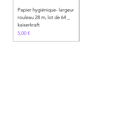
Papier hygiénique- largeur
Produit Spécial
rouleau 28 m, lot de 64 _
Prix
50,00 €
kaiserkraft
Prix
5,00 €