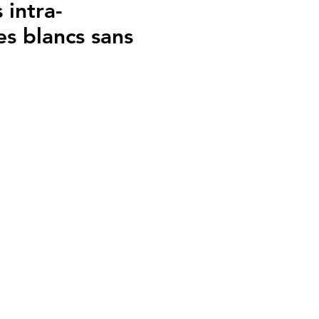
 intra-
es blancs sans