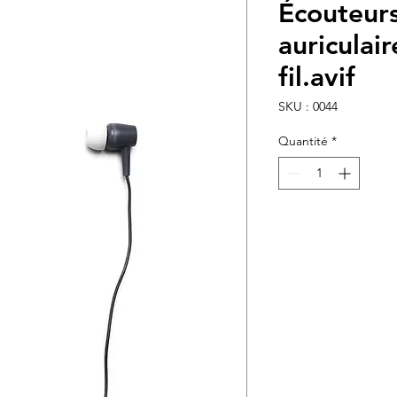
Écouteurs
auriculair
fil.avif
SKU : 0044
Quantité
*