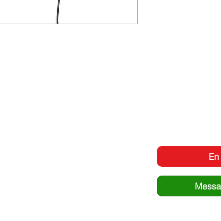
En 
Messa